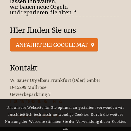
lassen ihn walten,
wir bauen neue Orgeln
und reparieren die alten.“
Hier finden Sie uns
ANFAHRT BEI GOOGLE MAP
Kontakt
W. Sauer Orgelbau Frankfurt (Oder) GmbH
D-15299 Müllrose
Gewerbeparkring 7
00 49 / (0)3 36 06 – 44 55
Um unsere Webseite für Sie optimal zu gestalten, verwenden wir
00 49 / (0)3 36 06 – 49 41
auschließlich technisch notwendige Cookies. Durch die weitere
info@sauerorgelbau.de
Nutzung der Webseite stimmen Sie der Verwendung dieser Cookies
zu.