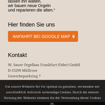
lassen ihn walten,
wir bauen neue Orgeln
und reparieren die alten.“
Hier finden Sie uns
ANFAHRT BEI GOOGLE MAP
Kontakt
W. Sauer Orgelbau Frankfurt (Oder) GmbH
D-15299 Müllrose
Gewerbeparkring 7
00 49 / (0)3 36 06 – 44 55
Um unsere Webseite für Sie optimal zu gestalten, verwenden wir
00 49 / (0)3 36 06 – 49 41
auschließlich technisch notwendige Cookies. Durch die weitere
info@sauerorgelbau.de
Nutzung der Webseite stimmen Sie der Verwendung dieser Cookies
zu.