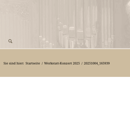
Sie sind hier:
Startseite
/
Werkstatt-Konzert 2025
/
20251004_165939