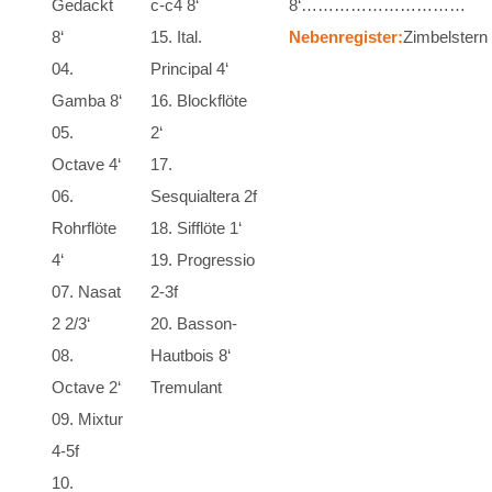
Gedackt
c-c4 8‘
8‘…………………………
8‘
15. Ital.
Nebenregister:
Zimbelstern
04.
Principal 4‘
Gamba 8‘
16. Blockflöte
05.
2‘
Octave 4‘
17.
06.
Sesquialtera 2f
Rohrflöte
18. Sifflöte 1‘
4‘
19. Progressio
07. Nasat
2-3f
2 2/3‘
20. Basson-
08.
Hautbois 8‘
Octave 2‘
Tremulant
09. Mixtur
4-5f
10.