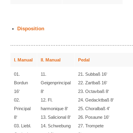
Disposition
…………………………………………………………………
I. Manual
II. Manual
Pedal
01.
11.
21. Subbaß 16‘
Bordun
Geigenprincipal
22. Zartbaß 16‘
16‘
8‘
23. Octavbaß 8‘
02.
12. Fl.
24. Gedacktbaß 8‘
Principal
harmonique 8‘
25. Choralbaß 4’
8‘
13. Salicional 8‘
26. Posaune 16‘
03. Liebl.
14. Schwebung
27. Trompete