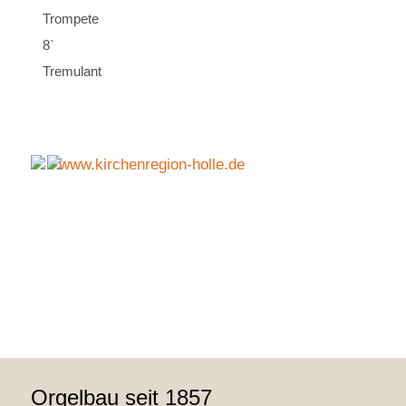
Trompete
8`
Tremulant
www.kirchenregion-holle.de
Orgelbau seit 1857