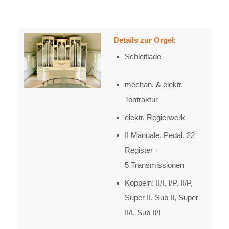
Details zur Orgel
:
Schleiflade
mechan. & elektr.
Tontraktur
elektr. Regierwerk
II Manuale, Pedal, 22
Register +
5 Transmissionen
Koppeln: II/I, I/P, II/P,
Super II, Sub II, Super
II/I, Sub II/I