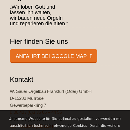
„Wir loben Gott und
lassen ihn walten,
wir bauen neue Orgeln
und reparieren die alten.“
Hier finden Sie uns
ANFAHRT BEI GOOGLE MAP
Kontakt
W. Sauer Orgelbau Frankfurt (Oder) GmbH
D-15299 Müllrose
Gewerbeparkring 7
00 49 / (0)3 36 06 – 44 55
Um unsere Webseite für Sie optimal zu gestalten, verwenden wir
00 49 / (0)3 36 06 – 49 41
auschließlich technisch notwendige Cookies. Durch die weitere
info@sauerorgelbau.de