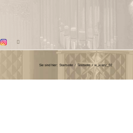
Sie sind hier:
Startseite
/
Testseite
/
w_kranz_02